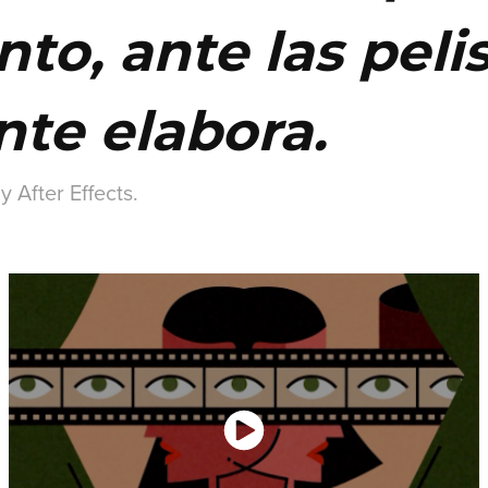
o, ante las peli
te elabora.
y After Effects.