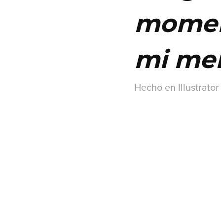
moment
mi men
Hecho en Illustrator 