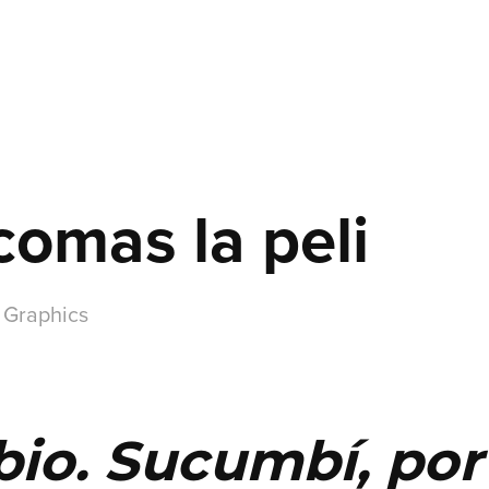
comas la peli
n Graphics
bio. Sucumbí, por