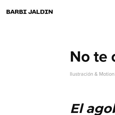
BARBI JALDIN
No te 
Ilustración & Motio
El ago