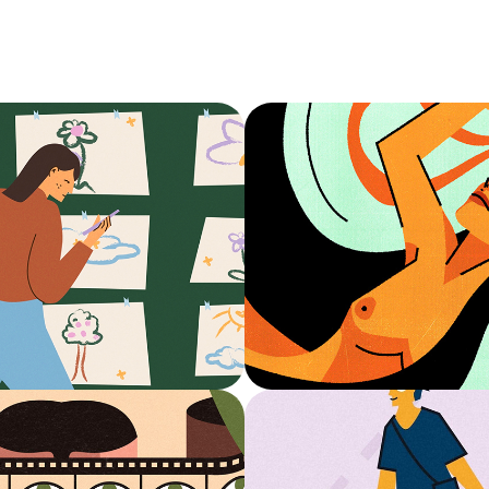
 las palabras 
Rituales de los
cen
abuso
ics
Ilustración
comas la peli
Impresiones 
 Motion Graphics
Ilustración