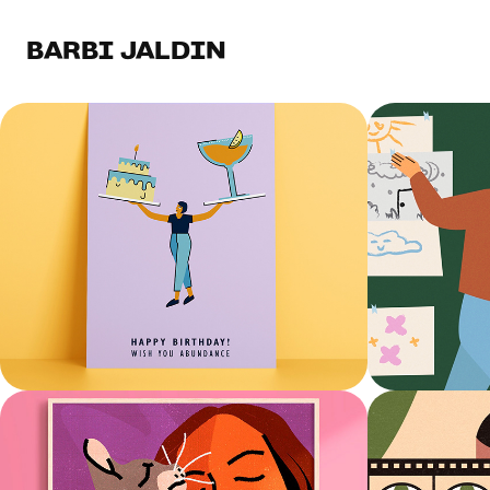
BARBI JALDIN
Tarjetas
Lo que
no di
Ilustración
Motion graph
Retratos
No te 
Ilustración
Ilustración &