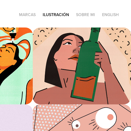
MARCAS
ILUSTRACIÓN
SOBRE MI
ENGLISH
 que 
La mirada deseante
Ilustración
NZ
El hilo
Motion graphics